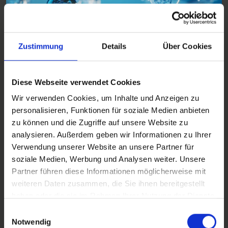
Zustimmung
Details
Über Cookies
Basket 4
Diese Webseite verwendet Cookies
WASSERSTOFFTECHNIK
Wir verwenden Cookies, um Inhalte und Anzeigen zu
personalisieren, Funktionen für soziale Medien anbieten
Auch die Wasserstofftechnik ist für eine emissionsfreie
zu können und die Zugriffe auf unsere Website zu
Energiegewinnung essenziell. Nur mit Platin, Ruthenium
analysieren. Außerdem geben wir Informationen zu Ihrer
und Iridium hat z. B. auch das Wasserstoffauto Zukunft.
Verwendung unserer Website an unsere Partner für
Die genannten Metalle werden u. a. als Speichermaterial
soziale Medien, Werbung und Analysen weiter. Unsere
für Wasserstoff benötigt.
Partner führen diese Informationen möglicherweise mit
weiteren Daten zusammen, die Sie ihnen bereitgestellt
haben oder die sie im Rahmen Ihrer Nutzung der Dienste
gesammelt haben.
Einwilligungsauswahl
Notwendig