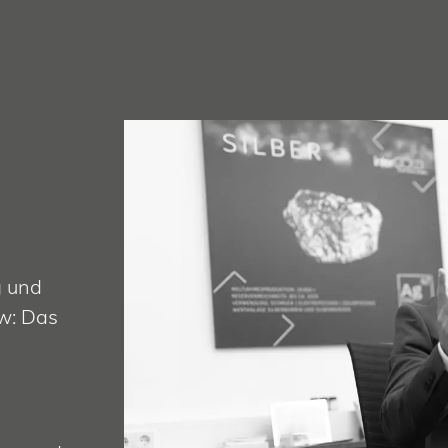
g und
w: Das