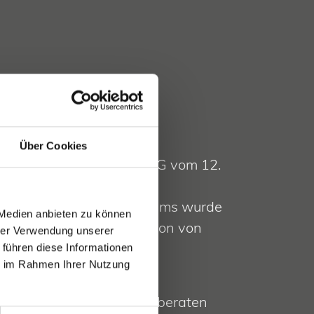
 STEUER
Über Cookies
g der Richtlinie 98/80/EG vom 12.
98 zur Ergänzung des
en Mehrwertsteuersystems wurde
 Medien anbieten zu können
 in der Europäischen Union von
hrer Verwendung unserer
tsteuer befreit.
 führen diese Informationen
ie im Rahmen Ihrer Nutzung
m aktuellsten Stand der
en Gesetzgebung zu sein, beraten