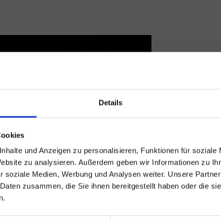
GOLD &
Details
In Umsetzun
Oktober 19
Cookies
gemeinsam
nhalte und Anzeigen zu personalisieren, Funktionen für soziale
Anlagegold
Website zu analysieren. Außerdem geben wir Informationen zu I
der Mehrwer
r soziale Medien, Werbung und Analysen weiter. Unsere Partner
 Daten zusammen, die Sie ihnen bereitgestellt haben oder die s
Um immer a
n.
steuerlich