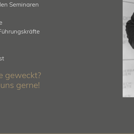
nden Seminaren
e
ührungskräfte
st
se geweckt?
 uns gerne!